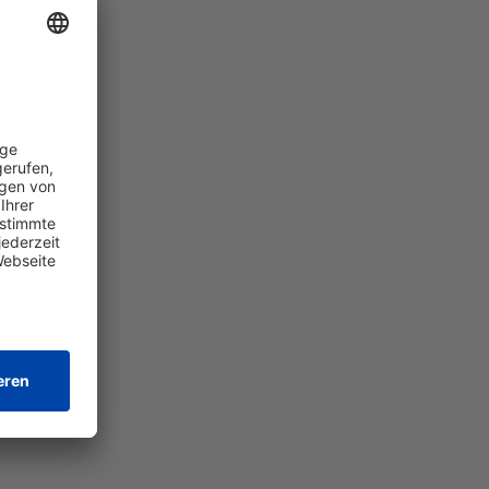
Arbeitswelt im Wandel
Scrum, aber echt: Wie die
Haufe Group Agilität lebt
15.5.2025
Vier Scrum Master geben Einblicke in
ihre Arbeit und zeigen, wie agile
Organisation in der Haufe Group
funktioniert – aus dem Alltag
gewachsen, individuell gelebt.