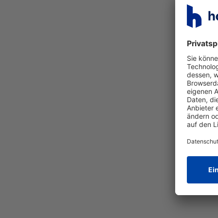
Unsere Arbeitskultur
Momente, die bleiben – ein
unvergesslicher
Festivalsommer
1.10.2025
Volle Bühnen, laute Musik, gute
Stimmung – und wir mittendrin.
Beim Haufe Group-Festivalsommer
drehte sich dieses Jahr alles um
Sommer, Sonne und Beats. Aber
auch um Kulturförderung und
besondere Momente.