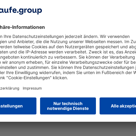
Unsere Arbeitskultur
Erster Tag, Herzklopfen –
und das Gefühl, richtig zu
sein
15.7.2025
Wie fühlt sich der Einstieg bei der
Haufe Group an? Ein
Erfahrungsbericht über schwitzige
Hände, viele Fragen – und den
Moment, in dem man zum ersten
Mal nicht mehr neu ist.